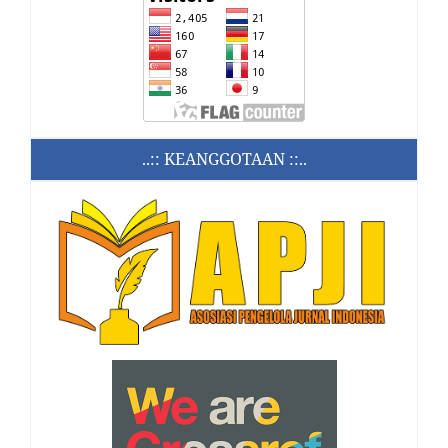
..:: KEANGGOTAAN ::..