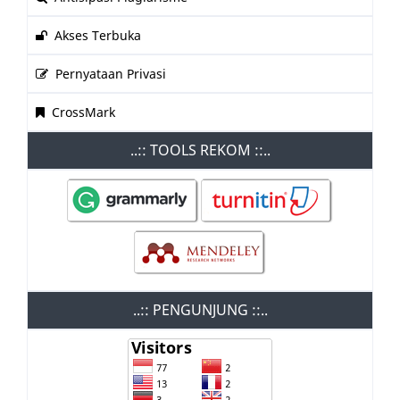
Akses Terbuka
Pernyataan Privasi
CrossMark
..:: TOOLS REKOM ::..
..:: PENGUNJUNG ::..