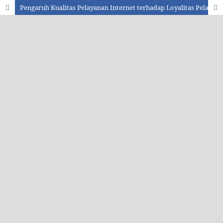
Pengaruh Kualitas Pelayanan Internet terhadap Loyalitas Pelanggan (Studi Kasus pada PT Icon Plus Kabupaten Lebak Provinsi Banten)