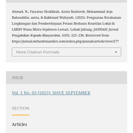
Ahmad, N., Faizatus Sholikhah, Ainin Bashiroh, Mohammad Arja
Bahauddin, anita, & Rakhmad Wahyudi. (2025). Penguatan Ketahanan
Lingkungan dan Pemberdayaan Petani Berbasis Kearifan Lokal di
LMDH Wana Mitra Sejahtera Lestari, Lebak Jabung.
JANNAH: Jurnal
Pengabdian Kepada Masyarakat
,
1
(03), 225–236. Retrieved from
https://jurnal.mifandimandiri.com/index.php/jannah/article/view/277
More Citation Formats
ISSUE
Vol. 1 No. 03 (2025): ISSUE SEPTEMBER
SECTION
Articles