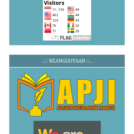
..:: KEANGGOTAAN ::..