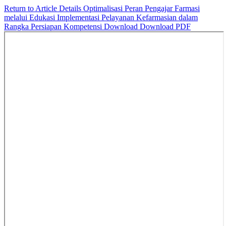
Return to Article Details
Optimalisasi Peran Pengajar Farmasi
melalui Edukasi Implementasi Pelayanan Kefarmasian dalam
Rangka Persiapan Kompetensi
Download
Download PDF