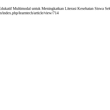
a Edukatif Multimodal untuk Meningkatkan Literasi Kesehatan Siswa S
m/index.php/learntech/article/view/714