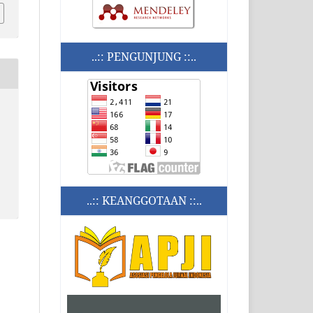
..:: PENGUNJUNG ::..
..:: KEANGGOTAAN ::..