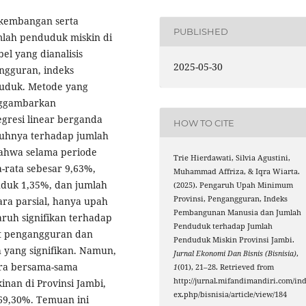
erkembangan serta
PUBLISHED
lah penduduk miskin di
el yang dianalisis
2025-05-30
ngguran, indeks
uduk. Metode yang
enggambarkan
gresi linear berganda
HOW TO CITE
uhnya terhadap jumlah
bahwa selama periode
Trie Hierdawati, Silvia Agustini,
-rata sebesar 9,63%,
Muhammad Affriza, & Iqra Wiarta.
duk 1,35%, dan jumlah
(2025). Pengaruh Upah Minimum
Provinsi, Pengangguran, Indeks
ra parsial, hanya upah
Pembangunan Manusia dan Jumlah
ruh signifikan terhadap
Penduduk terhadap Jumlah
at pengangguran dan
Penduduk Miskin Provinsi Jambi.
yang signifikan. Namun,
Jurnal Ekonomi Dan Bisnis (Bisnisia)
,
ara bersama-sama
1
(01), 21–28. Retrieved from
http://jurnal.mifandimandiri.com/in
inan di Provinsi Jambi,
ex.php/bisnisia/article/view/184
 69,30%. Temuan ini