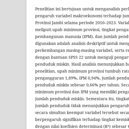
Penelitian ini bertujuan untuk menganalisis p
pengaruh variabel makroekonomi terhadap jum
Provinsi Jambi selama periode 2010–2023. Variab
meliputi upah minimum provinsi, tingkat penga
pembangunan manusia (IPM), dan jumlah pend
digunakan adalah analisis deskriptif untuk m
perkembangan masing-masing variabel, serta re
dengan bantuan SPSS 22 untuk menguji pengar
penduduk miskin. Hasil analisis menunjukkan 
penelitian, upah minimum provinsi tumbuh rata
pengangguran 1,89%, IPM 0,94%, jumlah pendu
penduduk miskin sebesar 0,66% per tahun. Seca
minimum provinsi dan IPM yang memiliki penga
jumlah penduduk miskin. Sementara itu, tingk
jumlah penduduk tidak menunjukkan pengaruh 
secara simultan keempat variabel tersebut sec
berpengaruh signifikan terhadap tingkat kemisk
dengan nilai koefisien determinasi (R²) sebesar