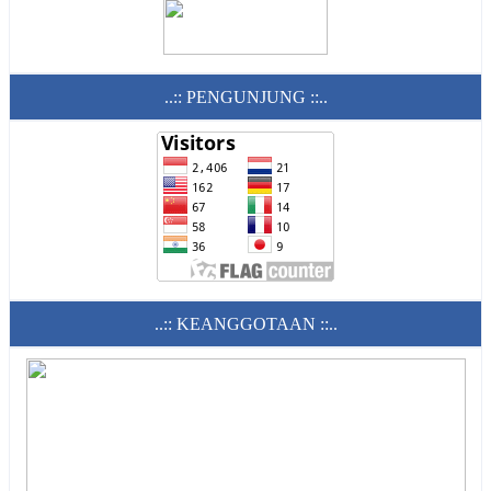
..:: PENGUNJUNG ::..
..:: KEANGGOTAAN ::..