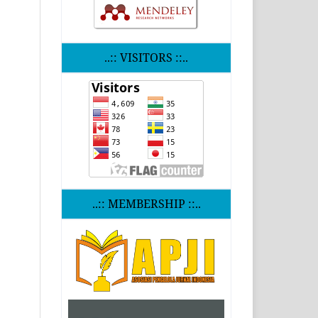
..:: VISITORS ::..
..:: MEMBERSHIP ::..