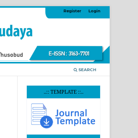
Register
Login
SEARCH
..:: TEMPLATE ::..