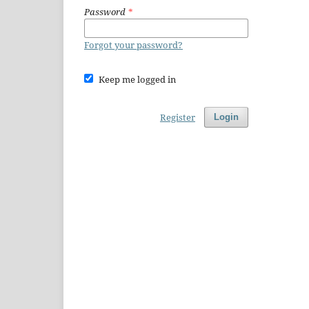
Password
*
Forgot your password?
Keep me logged in
Register
Login