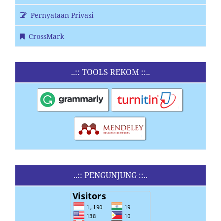
Pernyataan Privasi
CrossMark
..:: TOOLS REKOM ::..
..:: PENGUNJUNG ::..