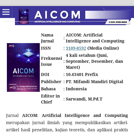
Nama
AICOM: Artificial
:
Jurnal
Intelligence and Computing
ISSN
:
3109-8592
(Media Online)
4 kali setahun (Juni,
Frekuensi
:
September, Desember, dan
Issue
Maret)
DOI
:
10.63401 Prefix
Publisher
:
PT. Mifandi Mandiri Digital
Bahasa
:
Indonesia
Editor in
:
Sarwandi, M.Pd.T
Chief
Jurnal
AICOM: Artificial Intelligence and Computing
merupakan jurnal ilmiah yang mempublikasikan artikel-
artikel hasil penelitian, kajian teoretis, dan aplikasi praktis