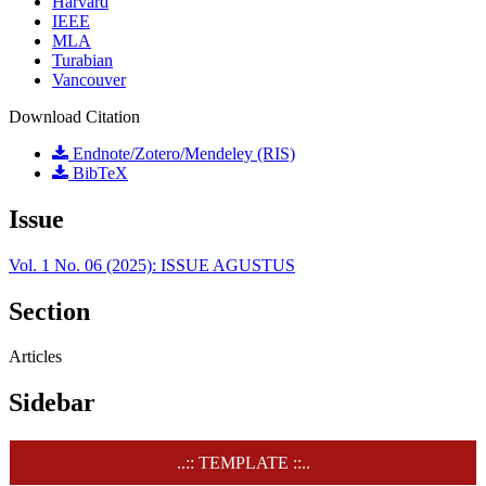
Harvard
IEEE
MLA
Turabian
Vancouver
Download Citation
Endnote/Zotero/Mendeley (RIS)
BibTeX
Issue
Vol. 1 No. 06 (2025): ISSUE AGUSTUS
Section
Articles
Sidebar
..:: TEMPLATE ::..