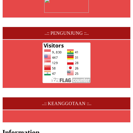
..:: PENGUNJUNG ::..
..:: KEANGGOTAAN ::..
Information