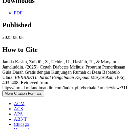
Downloads
PDF
Published
2025-08-08
How to Cite
Jamila Kasim, Zulkifli, Z., Uchira, U., Hasifah, H., & Maryam
Jamaluddin. (2025). Cegah Diabetes Melitus: Program Pemeriksaan
Gula Darah Gratis dengan Kunjungan Rumah di Desa Bababulo
Utara.
BERBAKTI: Jurnal Pengabdian Kepada Masyarakat
,
1
(06),
403–408. Retrieved from
https://jurnal.mifandimandiri.com/index.php/berbakti/article/view/311
More Citation Formats
ACM
ACS
APA
ABNT
Chicago