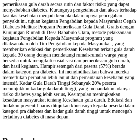
pemeriksaan gula darah secara rutin dan faktor risiko yang dapat
menyebabkan diabetes. Kurangnya pengetahuan dan akses terhadap
fasilitas kesehatan menjadi kendala dalam upaya pencegahan
penyakit ini, tujuan kegiatan Pengabdian kepada Masyarakat Cegah
Diabetes Melitus: Program Pemeriksaan Gula Darah Gratis dengan
Kunjungan Rumah di Desa Bababulo Utara, metode pelaksanaan
kegiatan Pengabdian Kepada Masyarakat program yang
dilaksanakan oleh Tim Pengabdian kepada Masyarakat , yang
memberikan edukasi dan pemeriksaan Kesehatan terkait gula darah
kepada 30 orang dengan mendatangi rumah-rumah warga yang
bersedia untuk mengikuti sosialisasi dan pemeriksaan gula darah,
dan hasil kegiatan. Hampir setengah dari peserta (57%) berada
dalam kategori pra diabetes. Ini mengindikasikan bahwa mereka
memerlukan perhatian lebih lanjut dan pemantauan kesehatan yang
intensif. Kadar Gula Darah Tinggi Sebanyak 20% peserta
menunjukkan kadar gula darah tinggi, yang menandakan adanya
risiko diabetes yang lebih serius, Kesimpulan meningkatkan
kesadaran masyarakat tentang Kesehatan gula darah, Edukasi dan
tindakan preventif harus ditujukan khususnya kepada peserta dalam
kategori pra diabetes dan kadar gula darah tinggi untuk mencegah
terjadinya diabetes di masa depan.