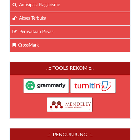
Antisipasi Plagiarisme
Akses Terbuka
Pernyataan Privasi
CrossMark
..:: TOOLS REKOM ::..
..:: PENGUNJUNG ::..