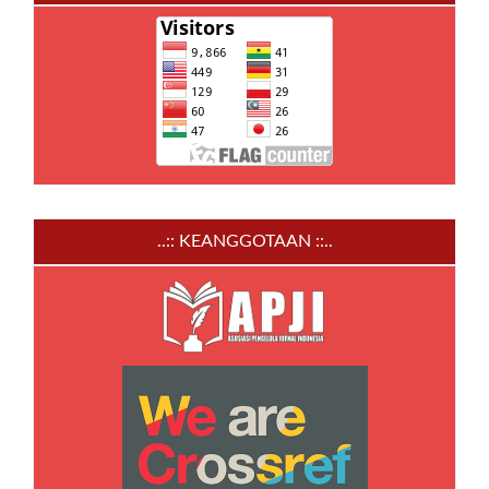
..:: KEANGGOTAAN ::..