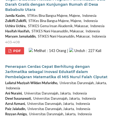
Darah Gratis dengan Kunjungan Rumah di Desa
Bababulo Utara
Jamila Kasim,
STIKes Bina Bangsa Majene, Majene, Indonesia
Zulkifli Zulkifli,
STIKes Bina Bangsa Majene, Majene, Indonesia
Uchira Uchira,
STIKES Gema Insan Akademik, Makassar, Indonesia
Hasifah Hasifah,
STIKES Nani Hasanuddin, Makassar, Indonesia
Maryam Jamaluddin,
STIKES Nani Hasanuddin, Makassar, Indonesia
403-408
PDF
Melihat : 143 Orang |
Unduh : 227 Kali
Penerapan Cerdas Cepat Berhitung dengan
Jaritmatika sebagai Inovasi Edukatif dalam
Pembelajaran Matematika di MIS Nurul Falah Ciputat
Lailatul Maziyah Wildan Mufaridho,
Universitas Darunnajah, Jakarta,
Indonesia
Ani Nuraini,
Universitas Darunnajah, Jakarta, Indonesia
Dewi Susanawati,
Universitas Darunnajah, Jakarta, Indonesia
Azrul Azmani,
Universitas Darunnajah, Jakarta, Indonesia
Paiz Jalaludin,
Universitas Darunnajah, Jakarta, Indonesia
Royyan Amigo,
Universitas Darunnajah, Jakarta, Indonesia