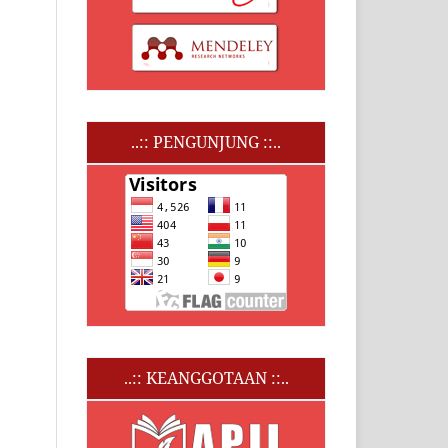
..:: PENGUNJUNG ::..
..:: KEANGGOTAAN ::..