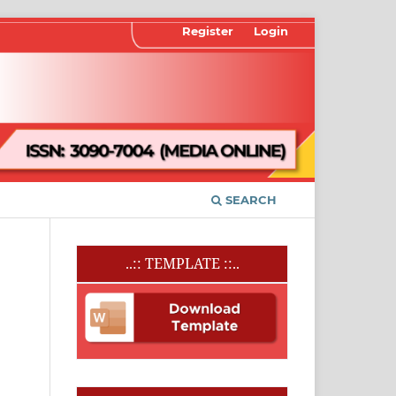
Register
Login
SEARCH
..:: TEMPLATE ::..