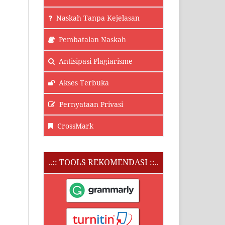
Naskah Tanpa Kejelasan
Pembatalan Naskah
Antisipasi Plagiarisme
Akses Terbuka
Pernyataan Privasi
CrossMark
..:: TOOLS REKOMENDASI ::..