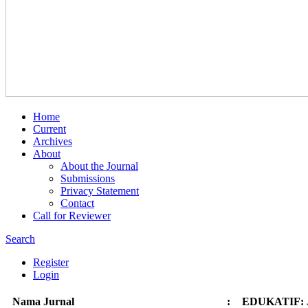
Home
Current
Archives
About
About the Journal
Submissions
Privacy Statement
Contact
Call for Reviewer
Search
Register
Login
Nama Jurnal
:
EDUKATIF: Ju