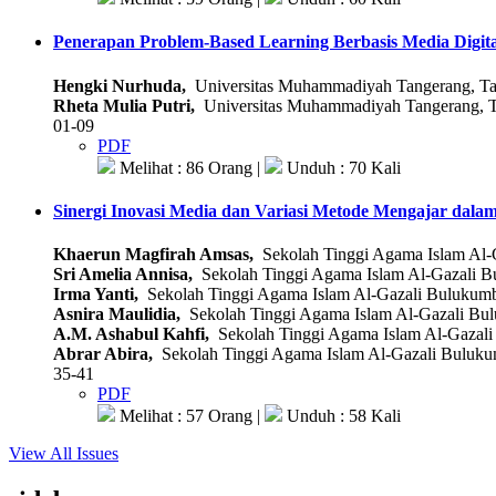
Penerapan Problem-Based Learning Berbasis Media Digit
Hengki Nurhuda,
Universitas Muhammadiyah Tangerang, Ta
Rheta Mulia Putri,
Universitas Muhammadiyah Tangerang, T
01-09
PDF
Melihat : 86 Orang |
Unduh : 70 Kali
Sinergi Inovasi Media dan Variasi Metode Mengajar dal
Khaerun Magfirah Amsas,
Sekolah Tinggi Agama Islam Al-
Sri Amelia Annisa,
Sekolah Tinggi Agama Islam Al-Gazali B
Irma Yanti,
Sekolah Tinggi Agama Islam Al-Gazali Bulukum
Asnira Maulidia,
Sekolah Tinggi Agama Islam Al-Gazali Bu
A.M. Ashabul Kahfi,
Sekolah Tinggi Agama Islam Al-Gazali
Abrar Abira,
Sekolah Tinggi Agama Islam Al-Gazali Buluku
35-41
PDF
Melihat : 57 Orang |
Unduh : 58 Kali
View All Issues