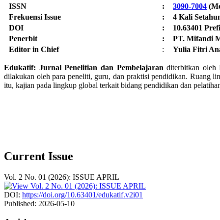
ISSN
:
3090-7004
(Me
Frekuensi Issue
:
4 Kali Setahun
DOI
:
10.63401 Pref
Penerbit
:
PT. Mifandi M
Editor in Chief
:
Yulia Fitri A
Edukatif: Jurnal Penelitian dan Pembelajaran
diterbitkan oleh
dilakukan oleh para peneliti, guru, dan praktisi pendidikan. Ruang l
itu, kajian pada lingkup global terkait bidang pendidikan dan pelatiha
Current Issue
Vol. 2 No. 01 (2026): ISSUE APRIL
DOI:
https://doi.org/10.63401/edukatif.v2i01
Published:
2026-05-10