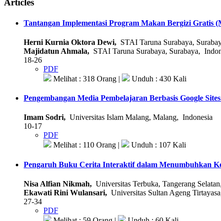
Articles
Tantangan Implementasi Program Makan Bergizi Gratis 
Herni Kurnia Oktora Dewi,
STAI Taruna Surabaya, Surabay
Majidatun Ahmala,
STAI Taruna Surabaya, Surabaya, Indon
18-26
PDF
Melihat : 318 Orang |
Unduh : 430 Kali
Pengembangan Media Pembelajaran Berbasis Google Sites
Imam Sodri,
Universitas Islam Malang, Malang, Indonesia
10-17
PDF
Melihat : 110 Orang |
Unduh : 107 Kali
Pengaruh Buku Cerita Interaktif dalam Menumbuhkan Ke
Nisa Alfian Nikmah,
Universitas Terbuka, Tangerang Selatan
Ekawati Rini Wulansari,
Universitas Sultan Ageng Tirtayasa
27-34
PDF
Melihat : 59 Orang |
Unduh : 60 Kali