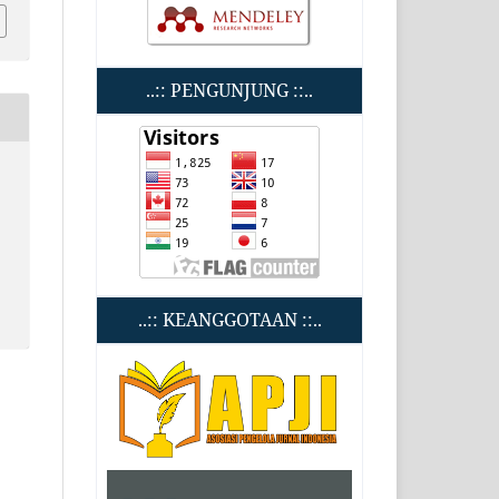
..:: PENGUNJUNG ::..
..:: KEANGGOTAAN ::..