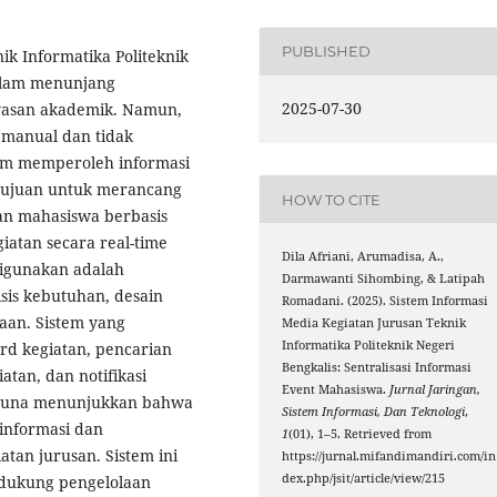
PUBLISHED
k Informatika Politeknik
alam menunjang
2025-07-30
wasan akademik. Namun,
 manual dan tidak
lam memperoleh informasi
ertujuan untuk merancang
HOW TO CITE
an mahasiswa berbasis
iatan secara real-time
Dila Afriani, Arumadisa, A.,
igunakan adalah
Darmawanti Sihombing, & Latipah
isis kebutuhan, desain
Romadani. (2025). Sistem Informasi
aan. Sistem yang
Media Kegiatan Jurusan Teknik
Informatika Politeknik Negeri
rd kegiatan, pencarian
Bengkalis: Sentralisasi Informasi
tan, dan notifikasi
Event Mahasiswa.
Jurnal Jaringan,
ngguna menunjukkan bahwa
Sistem Informasi, Dan Teknologi
,
 informasi dan
1
(01), 1–5. Retrieved from
tan jurusan. Sistem ini
https://jurnal.mifandimandiri.com/in
dex.php/jsit/article/view/215
dukung pengelolaan