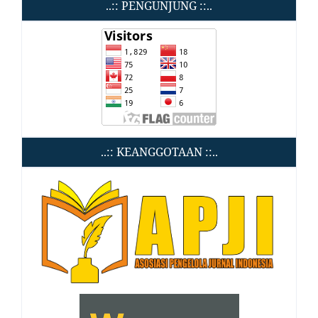
..:: PENGUNJUNG ::..
..:: KEANGGOTAAN ::..