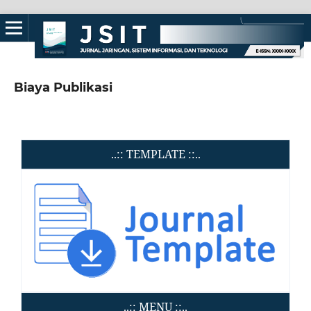
Biaya Publikasi
..:: TEMPLATE ::..
..:: MENU ::..