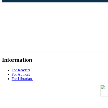
Information
For Readers
For Authors
For Librarians