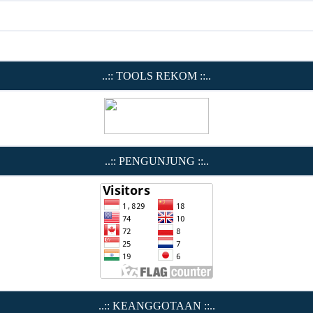
..:: TOOLS REKOM ::..
..:: PENGUNJUNG ::..
..:: KEANGGOTAAN ::..