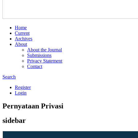
Home
Current
Archives
About
About the Journal
Submissions
Privacy Statement
Contact
Search
Register
Login
Pernyataan Privasi
sidebar