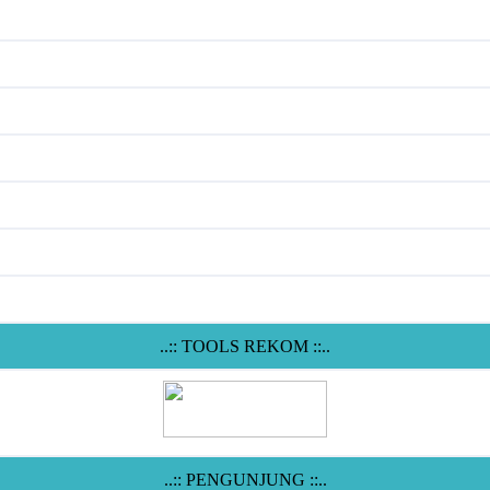
..:: TOOLS REKOM ::..
..:: PENGUNJUNG ::..