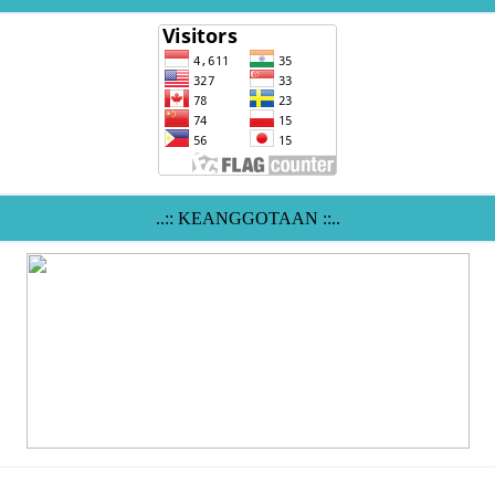
..:: KEANGGOTAAN ::..