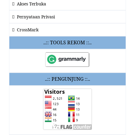
Akses Terbuka
Pernyataan Privasi
CrossMark
..:: TOOLS REKOM ::..
..:: PENGUNJUNG ::..