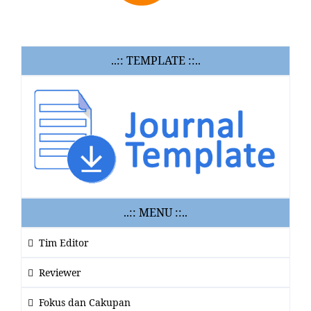
..:: TEMPLATE ::..
..:: MENU ::..
Tim Editor
Reviewer
Fokus dan Cakupan