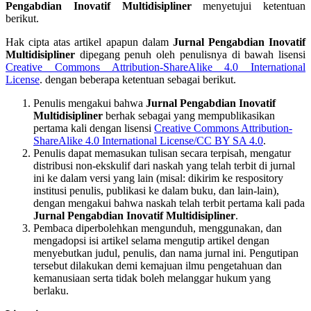
Pengabdian Inovatif Multidisipliner
menyetujui ketentuan
berikut.
Hak cipta atas artikel apapun dalam
Jurnal Pengabdian Inovatif
Multidisipliner
dipegang penuh oleh penulisnya di bawah lisensi
Creative Commons Attribution-ShareAlike 4.0 International
License
. dengan beberapa ketentuan sebagai berikut.
Penulis mengakui bahwa
Jurnal Pengabdian Inovatif
Multidisipliner
berhak sebagai yang mempublikasikan
pertama kali dengan lisensi
Creative Commons Attribution-
ShareAlike 4.0 International License/CC BY SA 4.0
.
Penulis dapat memasukan tulisan secara terpisah, mengatur
distribusi non-ekskulif dari naskah yang telah terbit di jurnal
ini ke dalam versi yang lain (misal: dikirim ke respository
institusi penulis, publikasi ke dalam buku, dan lain-lain),
dengan mengakui bahwa naskah telah terbit pertama kali pada
Jurnal Pengabdian Inovatif Multidisipliner
.
Pembaca diperbolehkan mengunduh, menggunakan, dan
mengadopsi isi artikel selama mengutip artikel dengan
menyebutkan judul, penulis, dan nama jurnal ini. Pengutipan
tersebut dilakukan demi kemajuan ilmu pengetahuan dan
kemanusiaan serta tidak boleh melanggar hukum yang
berlaku.