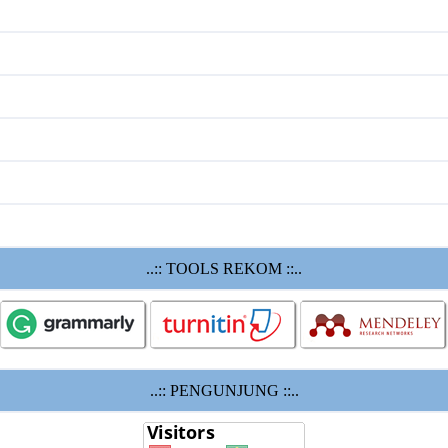
..:: TOOLS REKOM ::..
..:: PENGUNJUNG ::..