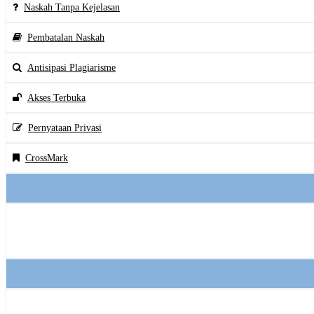
Naskah Tanpa Kejelasan
Pembatalan Naskah
Antisipasi Plagiarisme
Akses Terbuka
Pernyataan Privasi
CrossMark