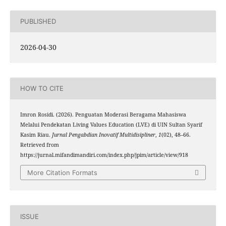
PUBLISHED
2026-04-30
HOW TO CITE
Imron Rosidi. (2026). Penguatan Moderasi Beragama Mahasiswa
Melalui Pendekatan Living Values Education (LVE) di UIN Sultan Syarif
Kasim Riau.
Jurnal Pengabdian Inovatif Multidisipliner
,
1
(02), 48–66.
Retrieved from
https://jurnal.mifandimandiri.com/index.php/jpim/article/view/918
More Citation Formats
ISSUE