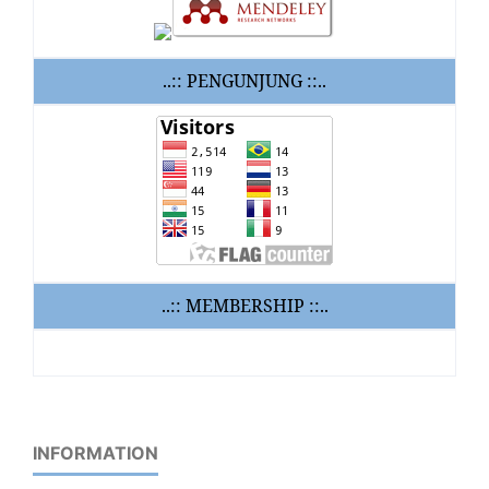
..:: PENGUNJUNG ::..
..:: MEMBERSHIP ::..
INFORMATION